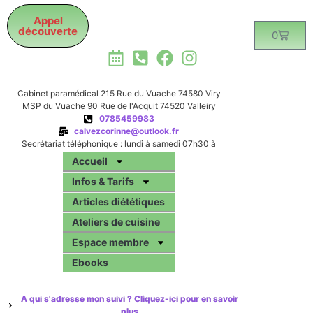
Appel
découverte
0
Cabinet paramédical 215 Rue du Vuache 74580 Viry
MSP du Vuache 90 Rue de l'Acquit 74520 Valleiry
0785459983
calvezcorinne@outlook.fr
Secrétariat téléphonique : lundi à samedi 07h30 à
19h00
Accueil
Infos & Tarifs
Articles diététiques
Ateliers de cuisine
Espace membre
Ebooks
A qui s'adresse mon suivi ? Cliquez-ici pour en savoir
plus