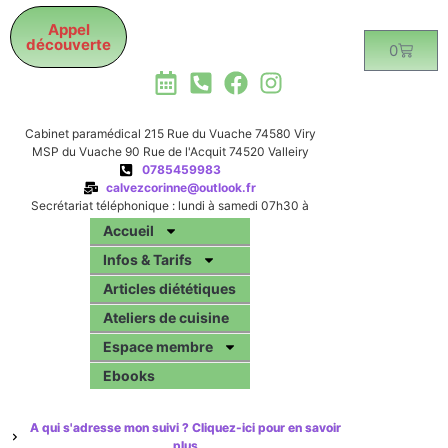
Appel
découverte
0
Cabinet paramédical 215 Rue du Vuache 74580 Viry
MSP du Vuache 90 Rue de l'Acquit 74520 Valleiry
0785459983
calvezcorinne@outlook.fr
Secrétariat téléphonique : lundi à samedi 07h30 à
19h00
Accueil
Infos & Tarifs
Articles diététiques
Ateliers de cuisine
Espace membre
Ebooks
A qui s'adresse mon suivi ? Cliquez-ici pour en savoir
plus